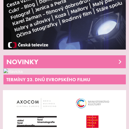
NOVINKY
TERMÍNY 23. DNŮ EVROPSKÉHO FILMU