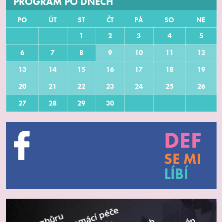
PROGRAM PO DNECH
PO
ÚT
ST
ČT
PÁ
SO
NE
1
2
3
4
5
6
7
8
9
10
11
12
13
14
15
16
17
18
19
20
21
22
23
24
25
26
27
28
29
30
DEF
SE MI
LÍBÍ