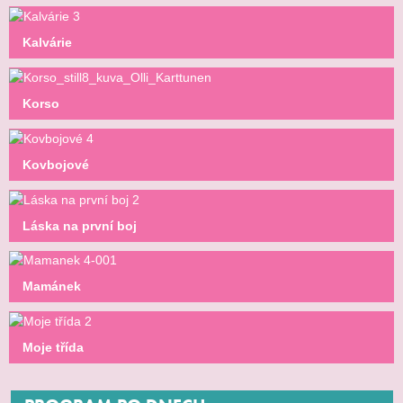
Kalvárie
Korso
Kovbojové
Láska na první boj
Mamánek
Moje třída