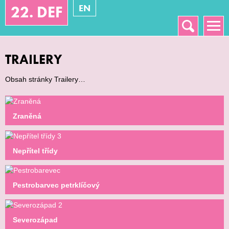
EN
22. DEF
Vyhledávání
Hlavní menu
TRAILERY
Obsah stránky Trailery…
Zraněná
Nepřítel třídy
Pestrobarvec petrklíčový
Severozápad